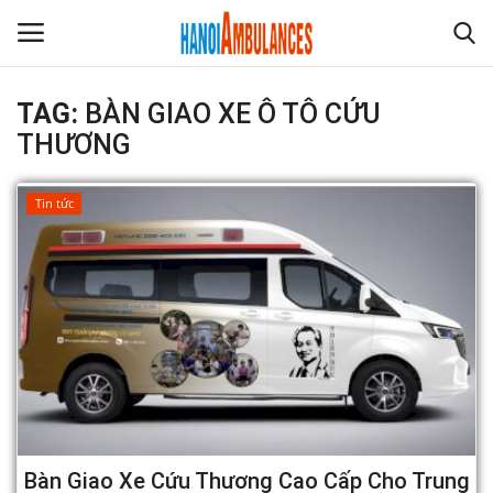
TAG:
BÀN GIAO XE Ô TÔ CỨU
THƯƠNG
Trang chủ
Liên hệ
Tin tức
Giới thiệu
Sản phẩm
Tin tức
Bàn Giao Xe Cứu Thương Cao Cấp Cho Trung