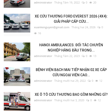
administrator
Tháng Tám 19, 2022
0
20
XE CỨU THƯƠNG FORD EVEREST 2026 (4X4):
GIẢI PHÁP CẤP CỨU...
xuankenguyen@gmail.com
Tháng hai 24, 2026
0
16
HANOI AMBULANCES: ĐỐI TÁC CHUYÊN
NGHIỆP HÀNG ĐẦU TRONG...
administrator
Tháng Tám 22, 2023
0
13
BỆNH VIỆN BẠCH MAI TIẾP NHẬN 02 XE CẤP
CỨU NGOẠI VIỆN CAO...
administrator
Tháng mười hai 29, 2022
0
12
XE Ô TÔ CỨU THƯƠNG BAO GỒM NHỮNG GÌ?
administrator
Tháng mười hai 3, 2020
0
12