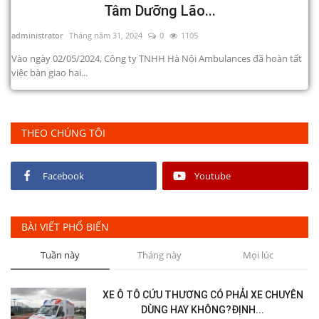
Tâm Dưỡng Lão...
administrator
Tháng năm 31, 2024
0
1105
Vào ngày 02/05/2024, Công ty TNHH Hà Nội Ambulances đã hoàn tất
việc bàn giao hai...
THEO CHÚNG TÔI
Facebook
Youtube
BÀI VIẾT PHỔ BIẾN
Tuần này
Tháng này
Mọi lúc
XE Ô TÔ CỨU THƯƠNG CÓ PHẢI XE CHUYÊN
DÙNG HAY KHÔNG?ĐỊNH...