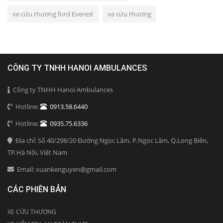
xe cứu thương ford Everest
xe cứu thương
CÔNG TY TNHH HANOI AMBULANCES
Công ty TNHH Hanoi Ambulances
Hotline:
0913.58.6440
Hotline:
0935.75.6336
Địa chỉ: Số 40/298/20 Đường Ngọc Lâm, P.Ngọc Lâm, Q.Long Biên,
TP.Hà Nội, Việt Nam
Email: xuankenguyen@gmail.com
CÁC PHIÊN BẢN
XE CỨU THƯƠNG