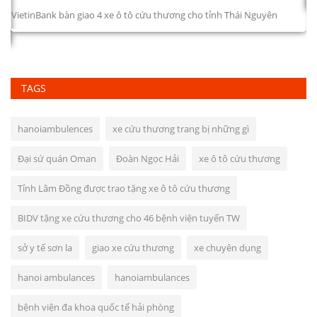
Lầ
tr
TAGS
hanoiambulences
xe cứu thương trang bị những gì
Đại sứ quán Oman
Đoàn Ngọc Hải
xe ô tô cứu thương
Tỉnh Lâm Đồng được trao tặng xe ô tô cứu thương
BIDV tặng xe cứu thương cho 46 bệnh viện tuyến TW
sở y tế sơn la
giao xe cứu thương
xe chuyên dụng
hanoi ambulances
hanoiambulances
bệnh viện đa khoa quốc tế hải phòng